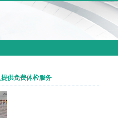
人提供免费体检服务