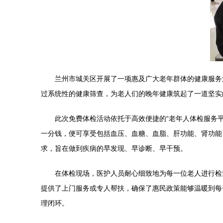
兰州市城关区开展了一项惠及广大老年群体的健康服务
过系统性的健康筛查，为老人们的晚年健康筑起了一道坚实
此次免费体检活动依托于高效便捷的“老年人体检服务
一分钱，便可享受包括血压、血糖、血脂、肝功能、肾功能
求，旨在做到疾病的早发现、早诊断、早干预。
在体检现场，医护人员耐心细致地为每一位老人进行检
提供了上门服务或专人帮扶，确保了惠民政策能够温暖到每
理闭环。