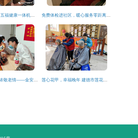
智慧康养新篇章 五福健康一体机为老人免费体检，智能化服务系统全面赋能养老院
免费体检进社区，暖心服务零距离——打造便捷的老年人体检服务平台
九九重阳节，浓浓敬老情——金安区彩虹社会工作服务中心联合三里桥街道开展助老服务日暨老年人体检平台启动活动
莲心花甲，幸福晚年 建德市莲花镇春季志愿服务为老年人健康护航