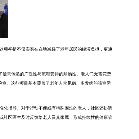
这项举措不仅实实在在地减轻了老年居民的经济负担，更通
了信息传递的广泛性与流程安排的顺畅性。老人们无需花费
检查。这些项目基本覆盖了老年人常见病、多发病的筛查需
性化指导。对于行动不便或有特殊困难的老人，社区还协调
或社区医生及时反馈给老人及其家属，形成持续性的健康管