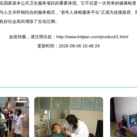
实国家基本公共卫生服务项目的重要体现。它不仅是一次简单的健康检查
与人文关怀相结合的服务模式，“老年人体检服务平台”正成为连接政府、
良好社会风尚增添了生动注脚。
如若转载，请注明出处：http://www.lntijian.com/product/1.html
更新时间：2026-08-06 10:48:24