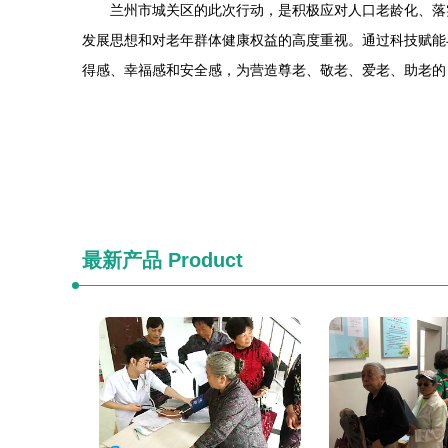
兰州市城关区的此次行动，是积极应对人口老龄化、落
发展思想和对老年群体健康权益的高度重视。通过科技赋能
得感、幸福感和安全感，为营造尊老、敬老、爱老、助老的
最新产品
Product