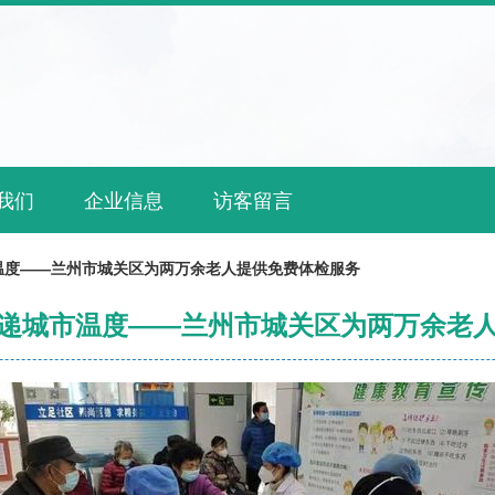
我们
企业信息
访客留言
温度——兰州市城关区为两万余老人提供免费体检服务
递城市温度——兰州市城关区为两万余老